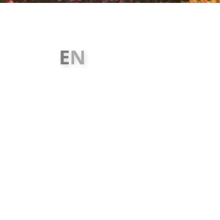
E
N
L
E
Z
Z
E
T
L
İ
B
A
A
N