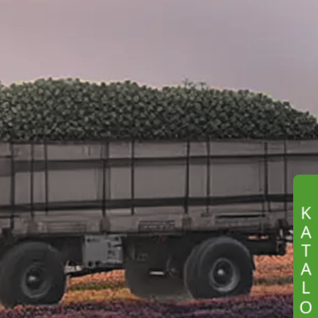
K
A
T
A
L
O