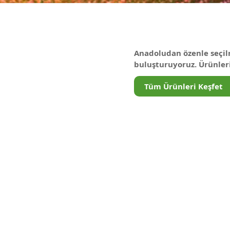
H
A
R
A
T
L
A
R
Anadoludan özenle seçilm
buluşturuyoruz. Ürünlerim
A
D
Tüm Ürünleri Keşfet