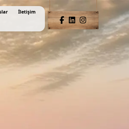
slar
İletişim