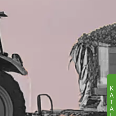
K
A
T
A
L