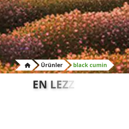
Ürünler
black cumin
E
N
L
E
Z
Z
E
T
L
İ
B
A
H
A
R
A
T
L
A