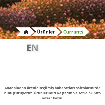
Ürünler
Currants
E
N
L
E
Z
Z
E
T
L
İ
B
Anadoludan özenle seçilmiş baharatları sofralarınızda
buluşturuyoruz. Ürünlerimizi keşfedin ve sofralarınıza
lezzet katın.