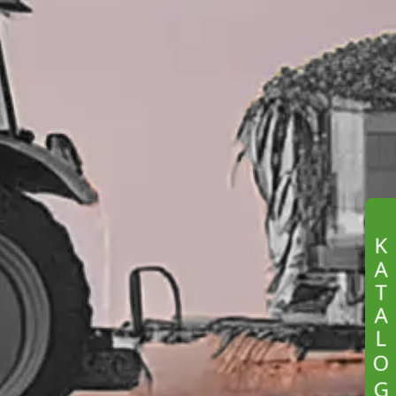
K
A
T
A
L
O
G