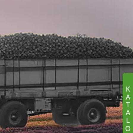
K
A
T
A
L
O