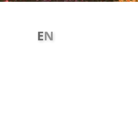
E
N
L
E
Z
Z
E
T
L
İ
B
A