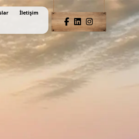
slar
İletişim