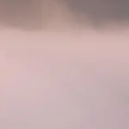
i
k
e
K