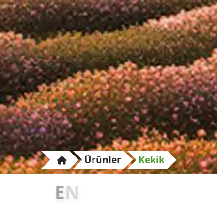
Ürünler
Kekik
E
N
L
E
Z
Z
E
T
L
İ
B
A
H