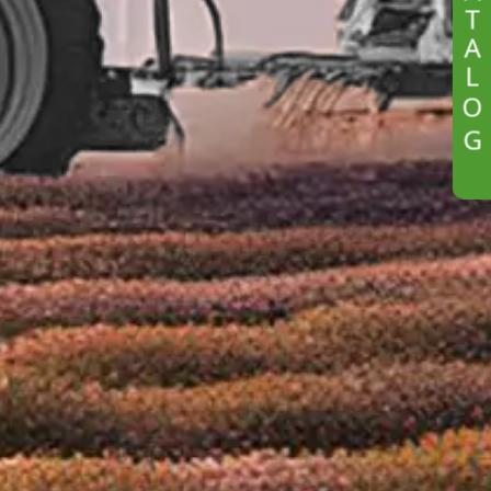
T
A
L
O
G