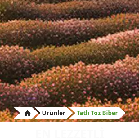
Ürünler
Tatlı Toz Biber
E
N
L
E
Z
Z
E
T
L
İ