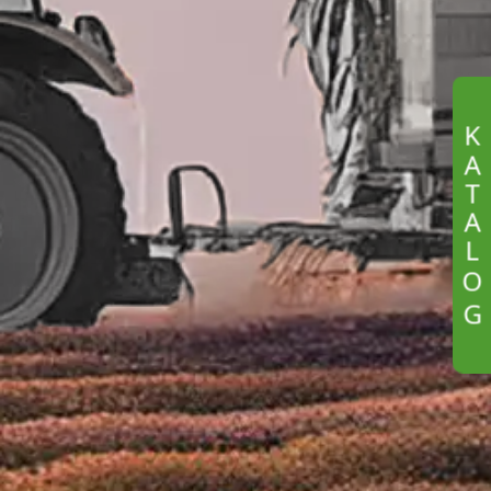
K
A
T
A
L
O
G