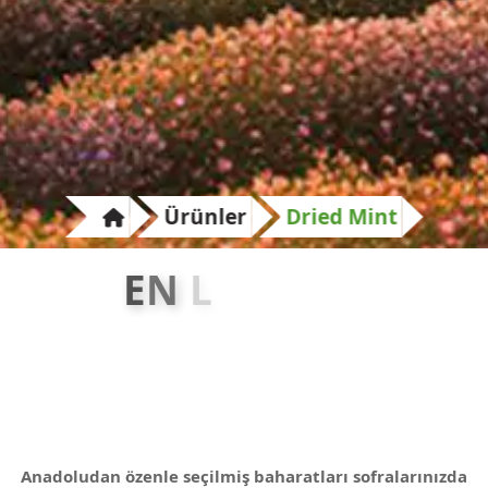
Ürünler
Dried Mint
E
N
L
E
Z
Z
E
T
L
İ
Anadoludan özenle seçilmiş baharatları sofralarınızda