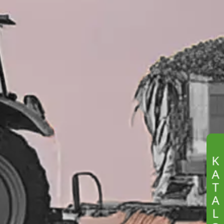
K
A
T
A
L