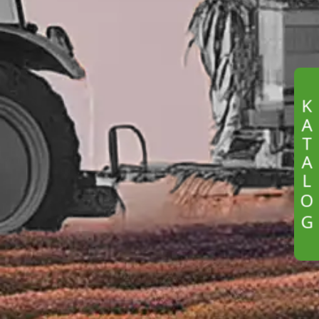
K
A
T
A
L
O
G