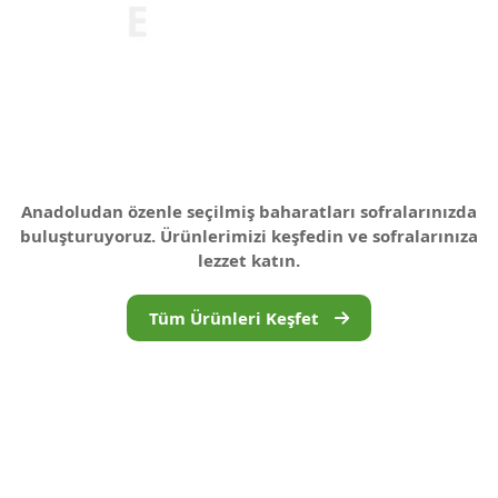
E
N
L
E
Z
Z
E
T
L
İ
B
A
Anadoludan özenle seçilmiş baharatları sofralarınızda
buluşturuyoruz. Ürünlerimizi keşfedin ve sofralarınıza
lezzet katın.
Tüm Ürünleri Keşfet